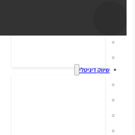
סליקת אשראי
הפקת חשבוניות
דיוור אלקטרוני
מערכות ERP וקופות
שיווק דיגיטלי
קידום אורגני בגוגל
פרסום ממומן בגוגל
פרסום ממומן בפייסבוק
שיווק בסושיאל לאתרי מכירות