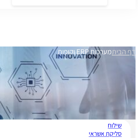
דף הבית
מערכות ERP וקופות
שילוח
סליקת אשראי