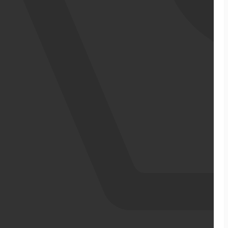
אודותינו
מדריכי ecommerce
סיפורי הצלחה
צרו קשר
מבין לקוחותינו
בניית אתר מכירות
התממשקויות
סקירה כללית על הפלטפורמה
ממשקי API עם שותפים
שילוח