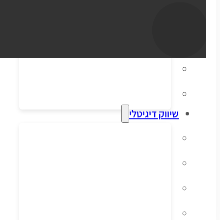
סליקת אשראי
הפקת חשבוניות
דיוור אלקטרוני
מערכות ERP וקופות
שיווק דיגיטלי
קידום אורגני בגוגל
פרסום ממומן בגוגל
פרסום ממומן בפייסבוק
שיווק בסושיאל לאתרי מכירות