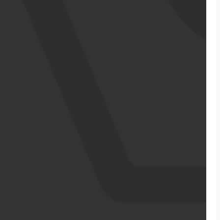
אודותינו
מדריכי ecommerce
סיפורי הצלחה
צרו קשר
מבין לקוחותינו
בניית אתר מכירות
התממשקויות
סקירה כללית על הפלטפורמה
ממשקי API עם שותפים
שילוח