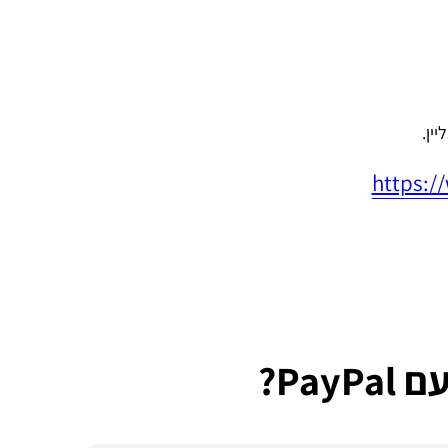
ין.
https:/
ם
PayPal?