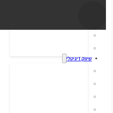
סליקת אשראי
הפקת חשבוניות
דיוור אלקטרוני
מערכות ERP וקופות
שיווק דיגיטלי
קידום אורגני בגוגל
פרסום ממומן בגוגל
פרסום ממומן בפייסבוק
שיווק בסושיאל לאתרי מכירות