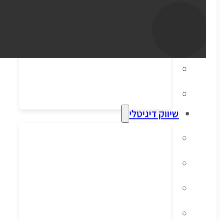
סליקת אשראי
הפקת חשבוניות
דיוור אלקטרוני
מערכות ERP וקופות
שיווק דיגיטלי
קידום אורגני בגוגל
פרסום ממומן בגוגל
פרסום ממומן בפייסבוק
שיווק בסושיאל לאתרי מכירות