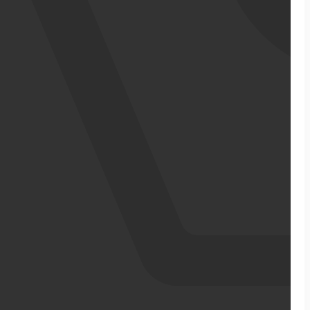
אודותינו
מדריכי ecommerce
סיפורי הצלחה
צרו קשר
מבין לקוחותינו
בניית אתר מכירות
התממשקויות
סקירה כללית על הפלטפורמה
ממשקי API עם שותפים
שילוח