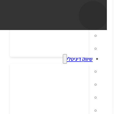
סליקת אשראי
הפקת חשבוניות
דיוור אלקטרוני
מערכות ERP וקופות
שיווק דיגיטלי
קידום אורגני בגוגל
פרסום ממומן בגוגל
פרסום ממומן בפייסבוק
שיווק בסושיאל לאתרי מכירות