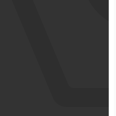
אודותינו
מדריכי ecommerce
סיפורי הצלחה
צרו קשר
מבין לקוחותינו
בניית אתר מכירות
התממשקויות
סקירה כללית על הפלטפורמה
ממשקי API עם שותפים
שילוח