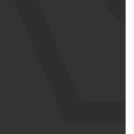
אודותינו
מדריכי ecommerce
סיפורי הצלחה
צרו קשר
מבין לקוחותינו
בניית אתר מכירות
התממשקויות
סקירה כללית על הפלטפורמה
ממשקי API עם שותפים
שילוח