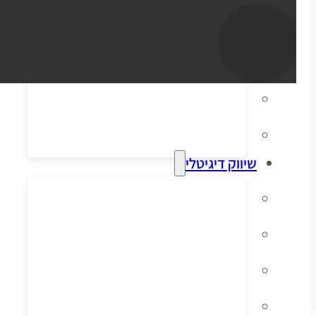
סליקת אשראי
הפקת חשבוניות
דיוור אלקטרוני
מערכות ERP וקופות
שיווק דיגיטלי
קידום אורגני בגוגל
פרסום ממומן בגוגל
פרסום ממומן בפייסבוק
שיווק בסושיאל לאתרי מכירות