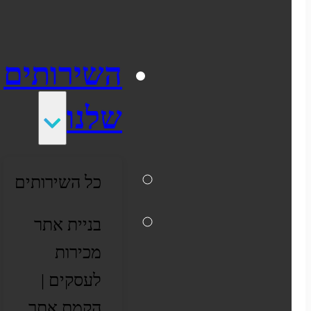
התממשקויות
סקירה כללית על הפלטפורמה
השירותים
ממשקי API עם שותפים
שלנו
שילוח
כל השירותים
סליקת אשראי
בניית אתר
הפקת חשבוניות
מכירות
דיוור אלקטרוני
לעסקים |
הקמת אתר