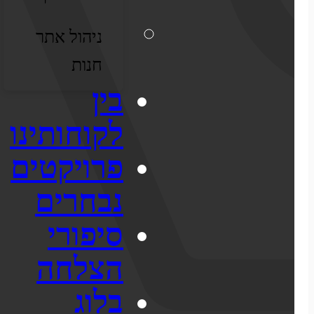
אישופ
ניהול אתר
אודותינו
חנות
מדריכי ecommerce
בין
סיפורי הצלחה
לקוחותינו
צרו קשר
פרויקטים
מבין לקוחותינו
נבחרים
בניית אתר מכירות
התממשקויות
סיפורי
הצלחה
סקירה כללית על הפלטפורמה
בלוג
ממשקי API עם שותפים