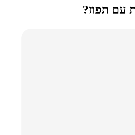
 עם
תפוז?