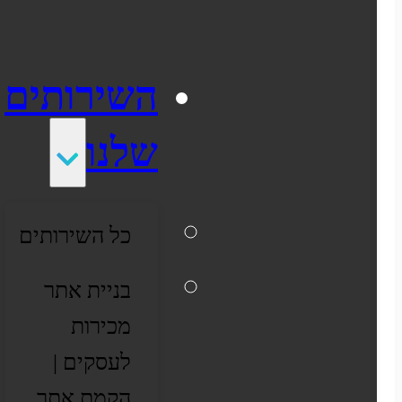
התממשקויות
סקירה כללית על הפלטפורמה
השירותים
ממשקי API עם שותפים
שלנו
שילוח
כל השירותים
סליקת אשראי
בניית אתר
הפקת חשבוניות
מכירות
דיוור אלקטרוני
לעסקים |
הקמת אתר