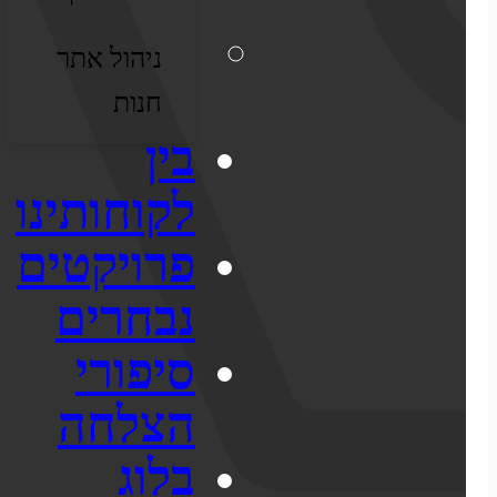
אישופ
ניהול אתר
אודותינו
חנות
מדריכי ecommerce
בין
סיפורי הצלחה
לקוחותינו
צרו קשר
פרויקטים
מבין לקוחותינו
נבחרים
בניית אתר מכירות
התממשקויות
סיפורי
הצלחה
סקירה כללית על הפלטפורמה
בלוג
ממשקי API עם שותפים