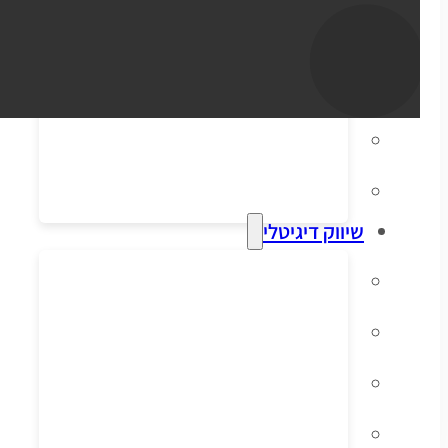
סליקת אשראי
הפקת חשבוניות
דיוור אלקטרוני
מערכות ERP וקופות
שיווק דיגיטלי
קידום אורגני בגוגל
פרסום ממומן בגוגל
פרסום ממומן בפייסבוק
שיווק בסושיאל לאתרי מכירות