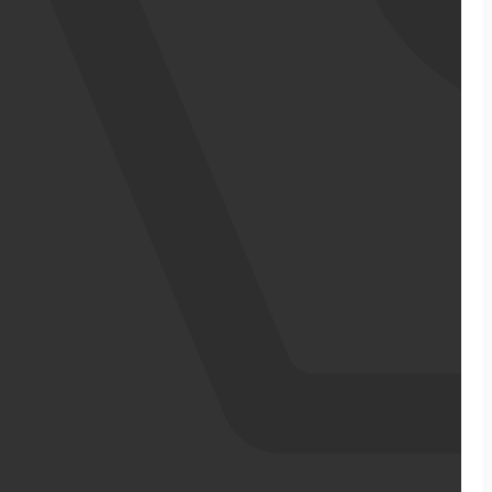
אודותינו
מדריכי ecommerce
סיפורי הצלחה
צרו קשר
מבין לקוחותינו
בניית אתר מכירות
התממשקויות
סקירה כללית על הפלטפורמה
ממשקי API עם שותפים
שילוח