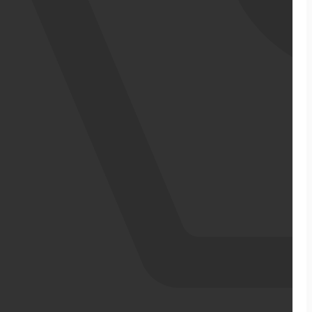
אודותינו
מדריכי ecommerce
סיפורי הצלחה
צרו קשר
מבין לקוחותינו
בניית אתר מכירות
התממשקויות
סקירה כללית על הפלטפורמה
ממשקי API עם שותפים
שילוח