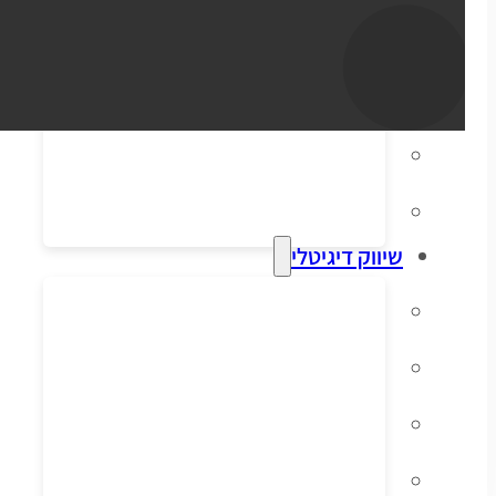
סליקת אשראי
הפקת חשבוניות
דיוור אלקטרוני
מערכות ERP וקופות
שיווק דיגיטלי
קידום אורגני בגוגל
פרסום ממומן בגוגל
פרסום ממומן בפייסבוק
שיווק בסושיאל לאתרי מכירות